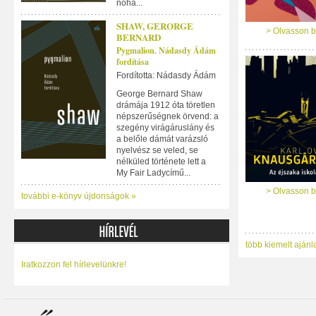
noha...
SHAW, GERORGE
> Olvasson b
BERNARD
Pygmalion. Nádasdy Ádám
fordítása
Fordította: Nádasdy Ádám
George Bernard Shaw
drámája 1912 óta töretlen
népszerűségnek örvend: a
szegény virágáruslány és
a belőle dámát varázsló
nyelvész se veled, se
nélküled története lett a
My Fair Ladycímű...
> Olvasson b
további e-könyv újdonságok »
több kiemelt ajánl
Iratkozzon fel hírlevelünkre!