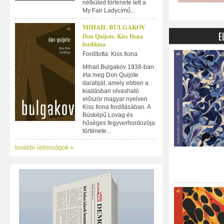
nélküled története lett a
My Fair Ladycímű...
MIHAIL BULGAKOV
Don Quijote. Kiss Ilona
fordítása
Fordította: Kiss Ilona
Mihail Bulgakov 1938-ban
írta meg Don Quijote
darabját, amely ebben a
kiadásban olvasható
először magyar nyelven
Kiss Ilona fordításában. A
Búsképű Lovag és
hűséges fegyverhordozója
története...
további újdonságok »