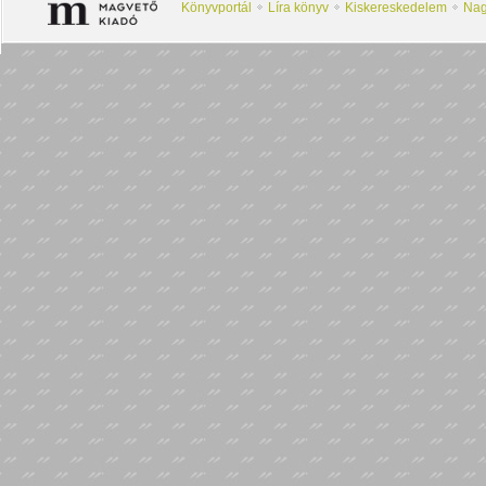
Könyvportál
Líra könyv
Kiskereskedelem
Nag