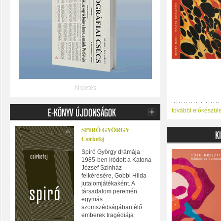
- hirdetés -
további előkészül
SPIRÓ GYÖRGY
Csirkefej
Spiró György drámája
1985-ben íródott a Katona
József Színház
felkérésére, Gobbi Hilda
jutalomjátékaként. A
társadalom peremén
egymás
szomszédságában élő
emberek tragédiája