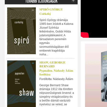
SPIRÓ GYÖRGY
Csirkefej
Spiró György drámája
1985-ben íródott a Katona
József Színház
felkérésére, Gobbi Hilda
jutalomjátékaként. A
társadalom peremén
egymás
szomszédságában élő
emberek tragédiája
noha...
SHAW, GERORGE
BERNARD
Pygmalion. Nádasdy Ádám
fordítása
Fordította: Nádasdy Ádám
George Bernard Shaw
drámája 1912 óta töretlen
népszerűségnek örvend: a
szegény virágáruslány és
a belőle dámát varázsló
nyelvész se veled, se