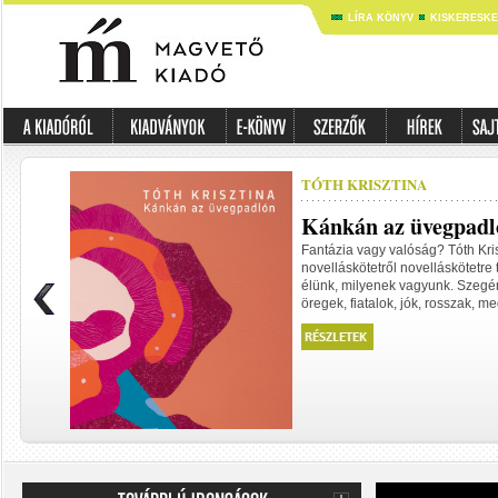
LÍRA KÖNYV
KISKERESK
TÓTH KRISZTINA
Kánkán az üvegpadl
Fantázia vagy valóság? Tóth Kri
novelláskötetről novelláskötetre t
élünk, milyenek vagyunk. Szegé
öregek, fiatalok, jók, rosszak, meg
MIHAIL BULGAK
Don Quijote. Kiss I
fordítása